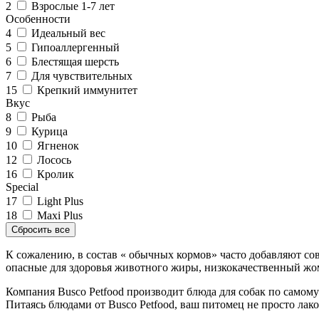
2
Взрослые 1-7 лет
Особенности
4
Идеальный вес
5
Гипоаллергенный
6
Блестящая шерсть
7
Для чувствительных
15
Крепкий иммунитет
Вкус
8
Рыба
9
Курица
10
Ягненок
12
Лосось
16
Кролик
Special
17
Light Plus
18
Maxi Plus
К сожалению, в состав « обычных кормов» часто добавляют с
опасные для здоровья животного жиры, низкокачественный жом 
Компания Busco Petfood производит блюда для собак по самому
Питаясь блюдами от Busco Petfood, ваш питомец не просто лак