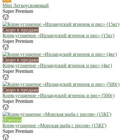
Mini Легкоусвояемый
Super Premium
Скоро в продаже
Корм-угощение «Ирландский ягненок и рис» (15кг)
Super Premium
Скоро в продаже
Корм-угощение «Ирландский ягненок и рис» (4кг)
Super Premium
Скоро в продаже
Корм-угощение «Ирландский ягненок и рис» (500г)
Super Premium
Новинка
Корм-угощение «Морская рыба с рисом» (15КГ)
Super Premium