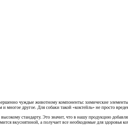
овершенно чуждые животному компоненты: химические элементы
и многое другое. Для собаки такой «коктейль» не просто вреден
 высокому стандарту. Это значит, что в нашу продукцию добавл
омится вкуснятиной, а получает все необходимые для здоровья к